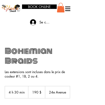
BOOK ONLINE
Se connecter
Bohemian
Braids
Les extensions sont incluses dans le prix de
couleur #1, 1B, 2 ou 4.
190 dollars
canadiens
4 h 30 min
4
190 $
24e Avenue
h
3