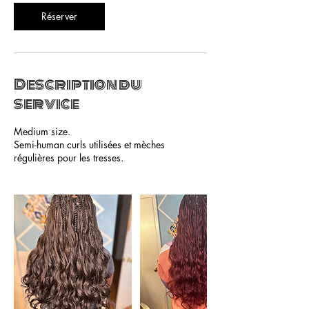
0
m
Réserver
i
n
Description du
service
Medium size.
Semi-human curls utilisées et mèches