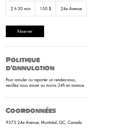
150 dollars
canadiens
2 h 30 min
2
150 $
24e Avenue
h
3
0
m
Réserver
i
n
Politique
d'annulation
Pour annuler ou reporter un rendez-vous,
veuillez nous aviser au moins 24h en avance.
Coordonnées
9373 24e Avenue, Montréal, QC, Canada